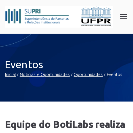
SUPR
Superin
tendên
I
cia de
UFPR
Parceri
as e
Relaçõ
Eventos
es
Instituc
Inicial
Notícias e Oportunidades
Oportunidades
Eventos
ionais
Equipe do BotiLabs realiza