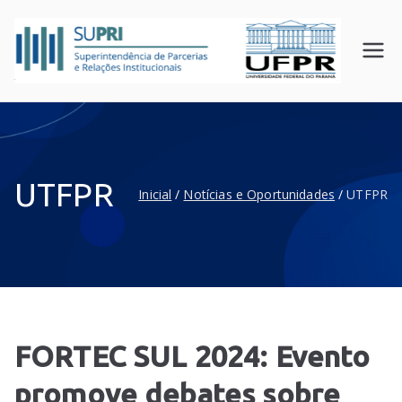
SUPR
Superin
tendên
I
cia de
UFPR
Parceri
as e
Relaçõ
UTFPR
Inicial
Notícias e Oportunidades
UTFPR
es
Instituc
ionais
FORTEC SUL 2024: Evento
promove debates sobre