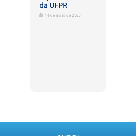
da UFPR
FORT
a
14 de maio de 2025
22 de n
na
ão de
26