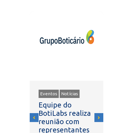
Eventos
Notícias
Eventos
Equipe do
SPIn 
BotiLabs realiza
presen
e
reunião com
Encon
dos
representantes
Nacio