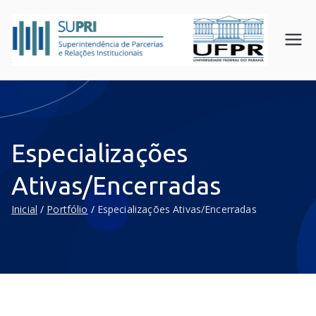
SUPR
Superin
tendên
I
cia de
UFPR
Parceri
as e
Relaçõ
Especializações
es
Instituc
Ativas/Encerradas
ionais
Inicial
Portfólio
Especializações Ativas/Encerradas