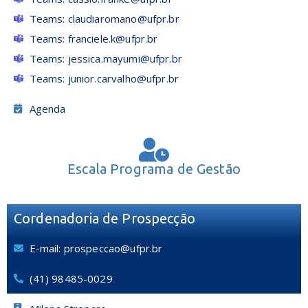
Teams: claudiaromano@ufpr.br
Teams: franciele.k@ufpr.br
Teams: jessica.mayumi@ufpr.br
Teams: junior.carvalho@ufpr.br
Agenda
Escala Programa de Gestão
Cordenadoria de Prospecção
E-mail: prospeccao@ufpr.br
(41) 98485-0029