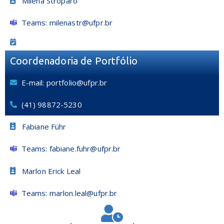
Milena Stroparo
Teams: milenastr@ufpr.br
Coordenadoria de Portfólio
E-mail: portfolio@ufpr.br
(41) 98872-5230
Fabiane Führ
Teams: fabiane.fuhr@ufpr.br
Marlon Erick Leal
Teams: marlon.leal@ufpr.br