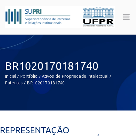
SUPR
Superin
tendên
I
cia de
UFPR
Parceri
as e
Relaçõ
BR1020170181740
es
Instituc
Inicial
Portfólio
Ativos de Propriedade Intelectual
ionais
Patentes
BR1020170181740
REPRESENTAÇÃO