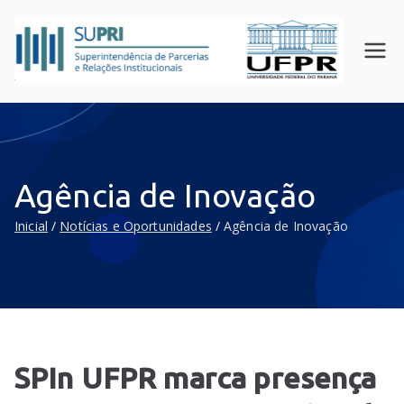
SUPR
Superin
tendên
I
cia de
UFPR
Parceri
as e
Relaçõ
Agência de Inovação
es
Instituc
Inicial
Notícias e Oportunidades
Agência de Inovação
ionais
SPIn UFPR marca presença