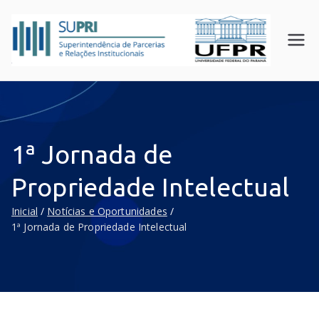
SUPR
Superin
tendên
I
cia de
UFPR
Parceri
as e
Relaçõ
1ª Jornada de
es
Instituc
Propriedade Intelectual
ionais
Inicial
Notícias e Oportunidades
1ª Jornada de Propriedade Intelectual