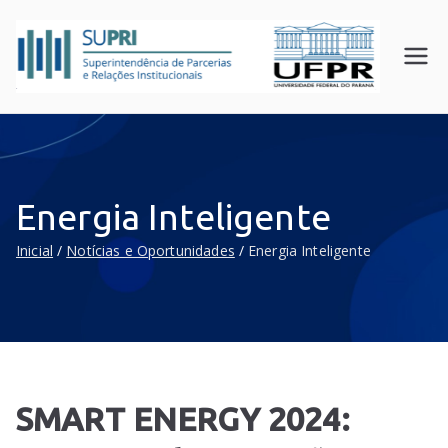
SUPR
Superin
tendên
I
cia de
UFPR
Parceri
as e
Relaçõ
Energia Inteligente
es
Instituc
Inicial
Notícias e Oportunidades
Energia Inteligente
ionais
SMART ENERGY 2024: