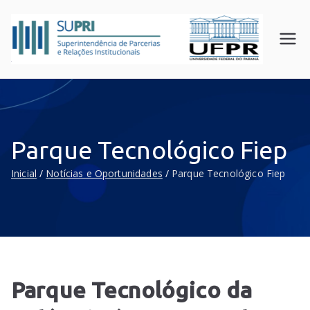
SUPR
Superin
tendên
I
cia de
UFPR
Parceri
as e
Relaçõ
Parque Tecnológico Fiep
es
Instituc
Inicial
Notícias e Oportunidades
Parque Tecnológico Fiep
ionais
Parque Tecnológico da