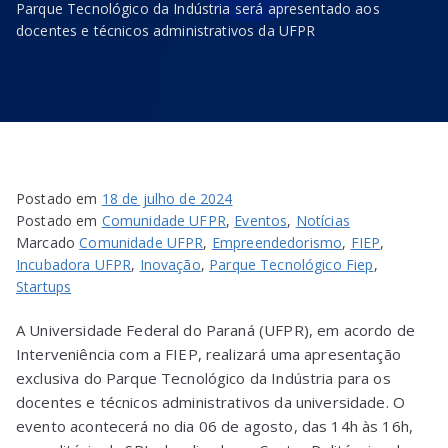
Parque Tecnológico da Indústria será apresentado aos
docentes e técnicos administrativos da UFPR
Postado em
18 de julho de 2024
Postado em
Comunidade UFPR
,
Eventos
,
Notícias
Marcado
Comunidade UFPR
,
Empreendedorismo
,
FIEP
,
Incubadora UFPR
,
Inovação
,
Parque Tecnológico Fiep
,
Startups
A Universidade Federal do Paraná (UFPR), em acordo de
Interveniência com a FIEP, realizará uma apresentação
exclusiva do Parque Tecnológico da Indústria para os
docentes e técnicos administrativos da universidade. O
evento acontecerá no dia 06 de agosto, das 14h às 16h,