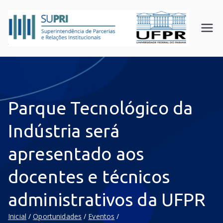
SUPR
Superin
tendên
I
cia de
UFPR
Parceri
as e
Relaçõ
Parque Tecnológico da
es
Instituc
Indústria será
ionais
apresentado aos
docentes e técnicos
administrativos da UFPR
Inicial
Oportunidades
Eventos