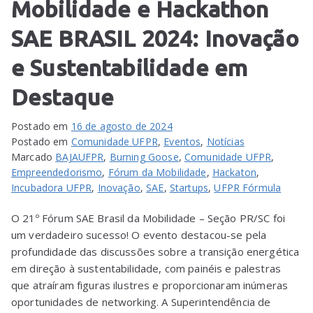
Mobilidade e Hackathon
SAE BRASIL 2024: Inovação
e Sustentabilidade em
Destaque
Postado em
16 de agosto de 2024
Postado em
Comunidade UFPR
,
Eventos
,
Notícias
Marcado
BAJAUFPR
,
Burning Goose
,
Comunidade UFPR
,
Empreendedorismo
,
Fórum da Mobilidade
,
Hackaton
,
Incubadora UFPR
,
Inovação
,
SAE
,
Startups
,
UFPR Fórmula
O 21º Fórum SAE Brasil da Mobilidade – Seção PR/SC foi
um verdadeiro sucesso! O evento destacou-se pela
profundidade das discussões sobre a transição energética
em direção à sustentabilidade, com painéis e palestras
que atraíram figuras ilustres e proporcionaram inúmeras
oportunidades de networking. A Superintendência de