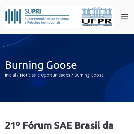
SUPR
Superin
tendên
I
cia de
UFPR
Parceri
as e
Relaçõ
Burning Goose
es
Instituc
Inicial
Notícias e Oportunidades
Burning Goose
ionais
21º Fórum SAE Brasil da