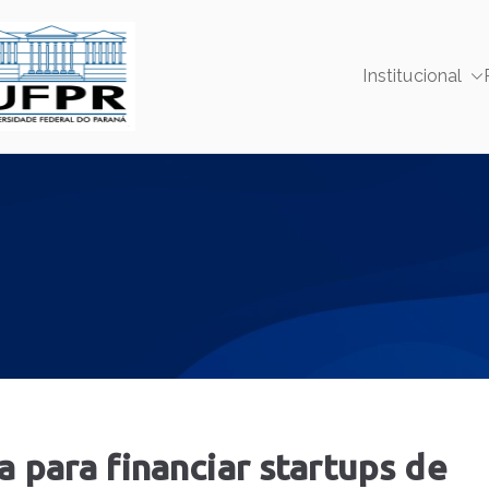
Institucional
SUPRI UFPR
Superintendência de Parcerias e Relações Instit
 para financiar startups de