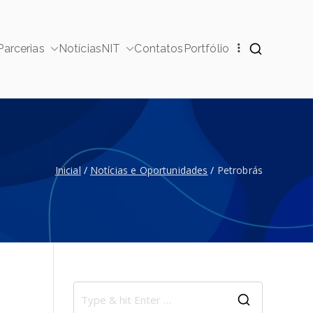
Parcerias
Notícias
NIT
Contatos
Portfólio
ucionais
Inicial
Notícias e Oportunidades
Petrobrás