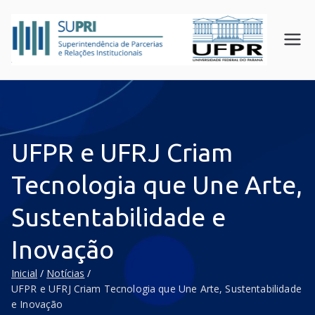
SUPR
Superin
tendên
I
cia de
UFPR
Parceri
as e
Relaçõ
UFPR e UFRJ Criam
es
Instituc
Tecnologia que Une Arte,
ionais
Sustentabilidade e
Inovação
Inicial
Notícias
UFPR e UFRJ Criam Tecnologia que Une Arte, Sustentabilidade
e Inovação