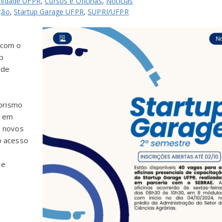
idade UFPR
,
Cursos e Oficinas
,
Notícias
ção
,
Startup Garage UFPR
,
SUPRI/UFPR
 com o
p
 de
orismo
s em
u novos
o acesso
de