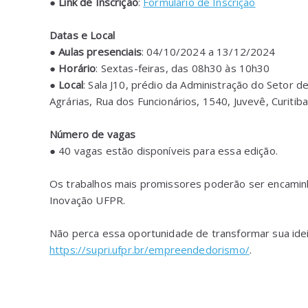
●
Link de Inscrição
:
Formulário de Inscrição
Datas e Local
●
Aulas presenciais
: 04/10/2024 a 13/12/2024
●
Horário
: Sextas-feiras, das 08h30 às 10h30
●
Local
: Sala J10, prédio da Administração do Setor de
Agrárias, Rua dos Funcionários, 1540, Juvevê, Curitib
Número de vagas
● 40 vagas estão disponíveis para essa edição.
Os trabalhos mais promissores poderão ser encamin
Inovação UFPR.
Não perca essa oportunidade de transformar sua idei
https://supri.ufpr.br/empreendedorismo/
.