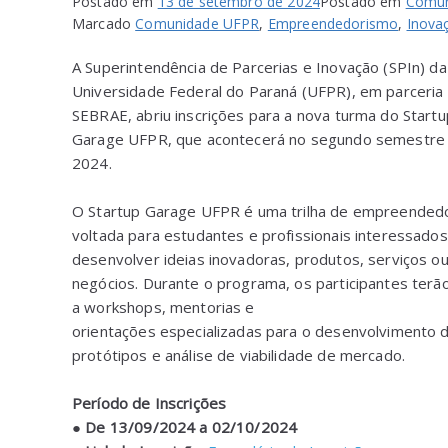
Postado em
13 de setembro de 2024
Postado em
Comun
Marcado
Comunidade UFPR
,
Empreendedorismo
,
Inova
A Superintendência de Parcerias e Inovação (SPIn) da
Universidade Federal do Paraná (UFPR), em parceria
SEBRAE, abriu inscrições para a nova turma do Startu
Garage UFPR, que acontecerá no segundo semestre
2024.
O Startup Garage UFPR é uma trilha de empreended
voltada para estudantes e profissionais interessado
desenvolver ideias inovadoras, produtos, serviços o
negócios. Durante o programa, os participantes terã
a workshops, mentorias e
orientações especializadas para o desenvolvimento 
protótipos e análise de viabilidade de mercado.
Período de Inscrições
●
De 13/09/2024 a 02/10/2024