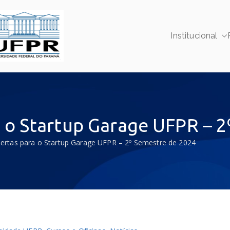
Institucional
SUPRI UFPR
Superintendência de Parcerias e Relações Instit
a o Startup Garage UFPR – 
bertas para o Startup Garage UFPR – 2º Semestre de 2024